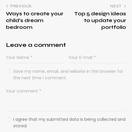
PREVIOUS
NEXT
Ways to create your
Top 5 design ideas
child’s dream
to update your
bedroom
portfolio
Leave a comment
Save my name, email, and website in this browser for
the next time I comment.
I agree that my submitted data is being collected and
stored.