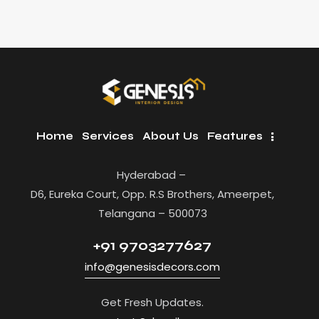
Home
Services
About Us
Features
Hyderabad –
D6, Eureka Court, Opp. R.S Brothers, Ameerpet,
Telangana – 500073
+91 9703277627
info@genesisdecors.com
Get Fresh Updates.