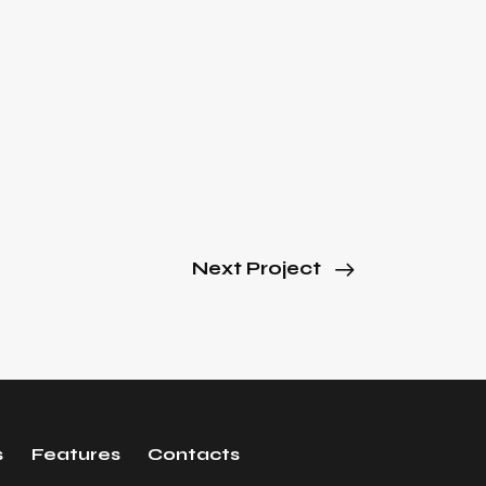
Next Project
s
Features
Contacts