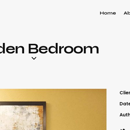
Home
A
den Bedroom
Clie
Dat
Aut