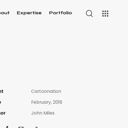
bout
Expertise
Portfolio
nt
Cartoonation
e
February, 2018
hor
John Miles